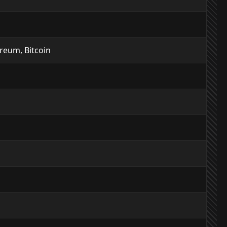
ereum, Bitcoin