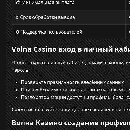
💳 Минимальная выплата
⏳ Срок обработки вывода
⚙️ Поддержка пользователей
Volna Casino вход в личный каб
Чтобы открыть личный кабинет, нажмите кнопку вх
пароль.
Проверьте правильность введённых данных.
При необходимости восстановите пароль чере
После авторизации доступны профиль, баланс,
Совет:
используйте защищённое соединение и не 
Волна Казино создание профил