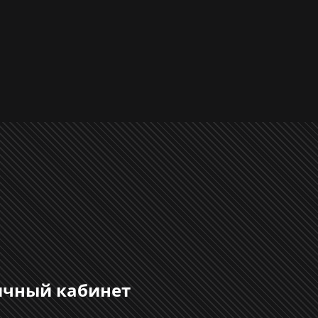
личный кабинет