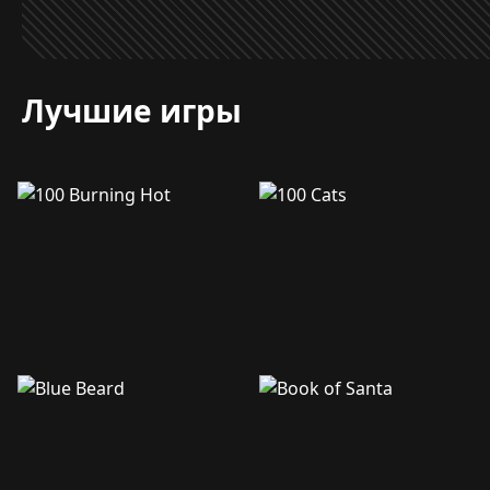
Лучшие игры