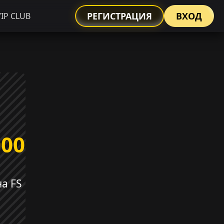
РЕГИСТРАЦИЯ
ВХОД
VIP CLUB
00
а FS